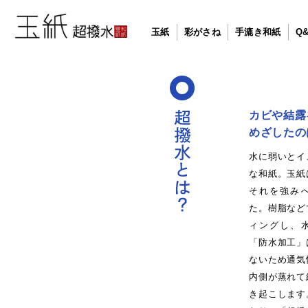
玉紙
彩がさね
手漉き和紙
Q
カビや結露
めざしたの
水に弱いとイ
な和紙。玉紙
それを強み
た。樹脂など
ィングし、
「防水加工」
ないため通気
内側が蒸れて
き起こします