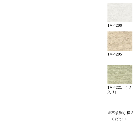
TM-4200
TM-4205
TM-4221（ふ
入り）
※不規則な横
ください。