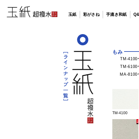
玉紙
彩がさね
手漉き和紙
Q
もみ
TM-410
TM-610
MA-810
TM-4100