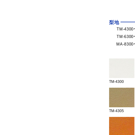
梨地
TM-430
TM-630
MA-830
TM-4300
TM-4305