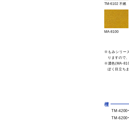
TM-6102 不燃
MA-8100
※もみシリー
りますので
※濃色(MA-8
ぽく目立ち
檀
TM-420
TM-620