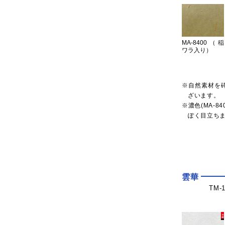
MA-8400（稲
ワラ入り）
※自然素材を
ざいます。
※濃色(MA-8
ぽく目立ち
雲華
TM-