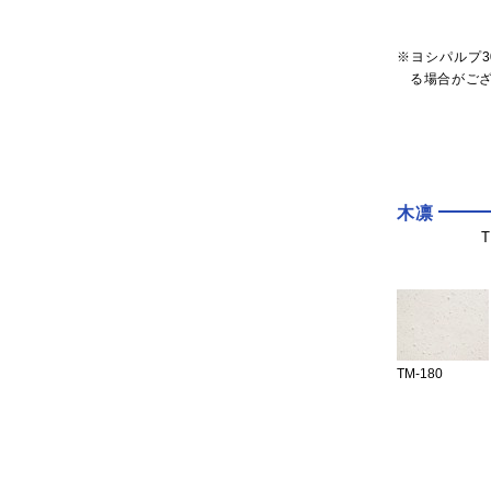
※ヨシパルプ
る場合がご
木凛
TM-180